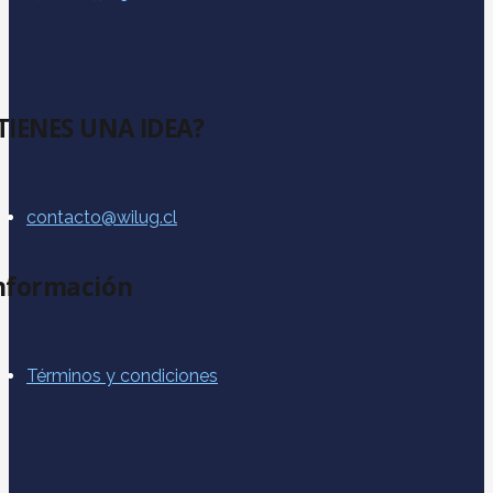
TIENES UNA IDEA?
contacto@wilug.cl
nformación
Términos y condiciones