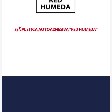
SEÑALETICA AUTOADHESIVA “RED HUMEDA”