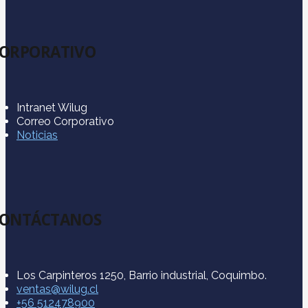
ORPORATIVO
Intranet Wilug
Correo Corporativo
Noticias
ONTÁCTANOS
Los Carpinteros 1250, Barrio industrial, Coquimbo.
ventas@wilug.cl
‪+56 512478900‬